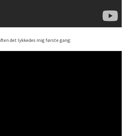
ften det lykkedes mig første gang: