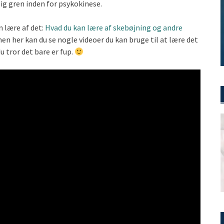
lig gren inden for psykokinese.
 lære af det:
Hvad du kan lære af skebøjning og andre
men her kan du se nogle videoer du kan bruge til at lære det
du tror det bare er fup.