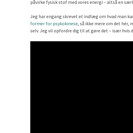
påvirke fysisk stof med vores energi – altså en sær
Jeg har engang skrevet et indlæg om hvad man kan
former for psykokinese
, så ikke mere om det hér, 
selv. Jeg vil opfordre dig til at gøre det – især hvis 