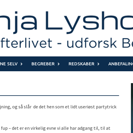
NE SELV
BEGREBER
REDSKABER
ANBEFALIN
ning, og så slår de det hen som et lidt useriøst partytrick
fup – det er en virkelig evne vi alle har adgang til, til at