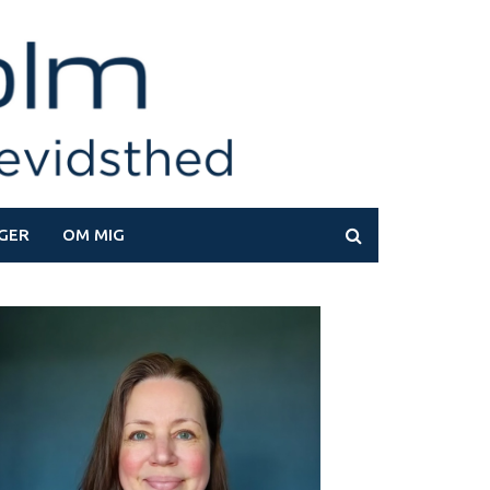
GER
OM MIG