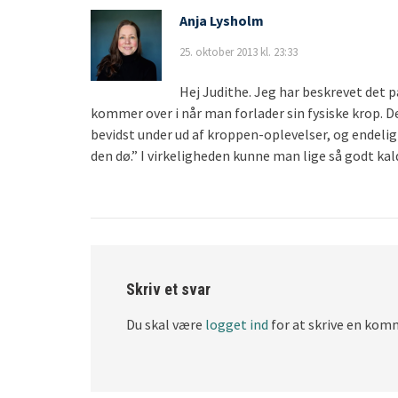
Anja Lysholm
25. oktober 2013 kl. 23:33
Hej Judithe. Jeg har beskrevet det
kommer over i når man forlader sin fysiske krop. D
bevidst under ud af kroppen-oplevelser, og endelig 
den dø.” I virkeligheden kunne man lige så godt kald
Skriv et svar
Du skal være
logget ind
for at skrive en kom