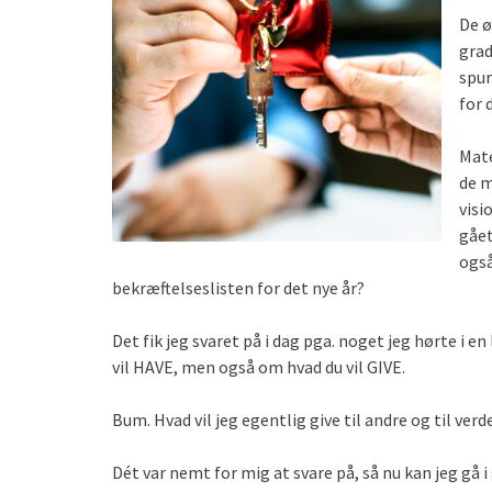
De ø
grad
spur
for 
Mate
de m
visi
gået
også
bekræftelseslisten for det nye år?
Det fik jeg svaret på i dag pga. noget jeg hørte i 
vil HAVE, men også om hvad du vil GIVE.
Bum. Hvad vil jeg egentlig give til andre og til ver
Dét var nemt for mig at svare på, så nu kan jeg gå i 