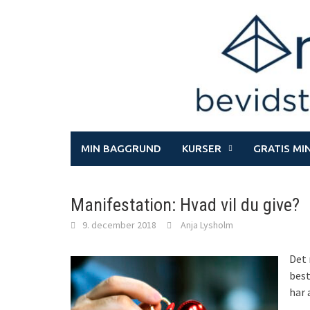
Skip
to
content
MIN BAGGRUND
KURSER
GRATIS MI
Manifestation: Hvad vil du give?
9. december 2018
Anja Lysholm
Det 
best
har 