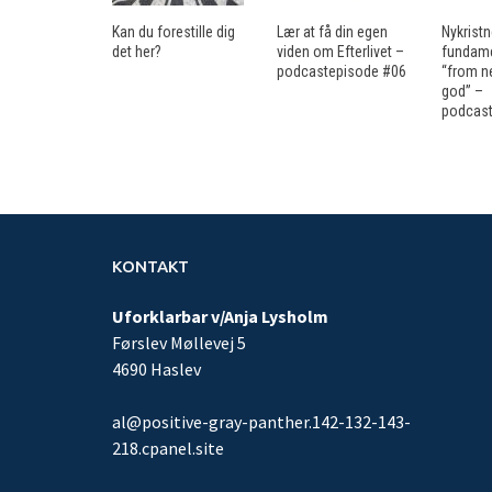
Kan du forestille dig
Lær at få din egen
Nykrist
det her?
viden om Efterlivet –
fundame
podcastepisode #06
“from n
god” –
podcast
KONTAKT
Uforklarbar v/Anja Lysholm
Førslev Møllevej 5
4690 Haslev
al@positive-gray-panther.142-132-143-
218.cpanel.site