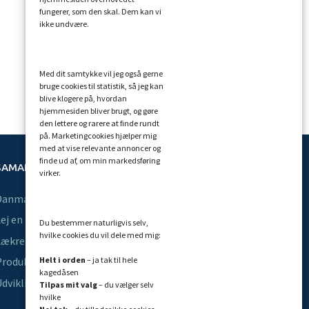
fungerer, som den skal. Dem kan vi
ikke undvære.
Med dit samtykke vil jeg også gerne
bruge cookies til statistik, så jeg kan
blive klogere på, hvordan
hjemmesiden bliver brugt, og gøre
den lettere og rarere at finde rundt
på. Marketingcookies hjælper mig
med at vise relevante annoncer og
finde ud af, om min markedsføring
SAMARBEJDSPARTNERE JEG ANBEFALER
virker.
Danmarks bedste astrolog
ej en bogholder
Du bestemmer naturligvis selv,
hvilke cookies du vil dele med mig:
ækre malerier af Birgitte Gyrd
Helt i orden
– ja tak til hele
roduktion, mix, mastering
kagedåsen
dvikling af software
Tilpas mit valg
– du vælger selv
hvilke