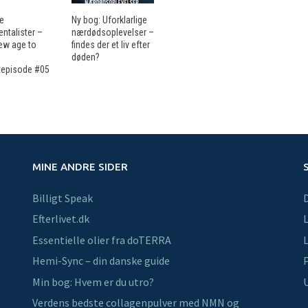
ne
Ny bog: Uforklarlige
ntalister –
nærdødsoplevelser –
ew age to
findes der et liv efter
døden?
episode #05
MINE ANDRE SIDER
Billigt Speak
Efterlivet.dk
L
Essentielle olier fra doTERRA
L
Hemi-Sync – din danske guide
P
Min bog: Hvem er du utro?
U
Verdens bedste collagenpulver med NMN og