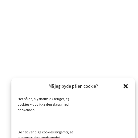
Må jeg byde på en cookie?
Her på anjalysholm.dk bruger jeg
cookies – dog ikke den slags med
chokolade.
De nødvendige cookies sørger for, at
hjemmesiden overhovedet