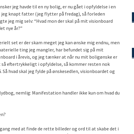
nsker jeg havde til en ny bolig, er nu gået i opfyldelse i en
 jeg knapt fatter (jeg flytter på fredag), så forleden
gte jeg mig selv: “Hvad mon der skal på mit visionboard
det nye år?”
rielt set er der skam meget jeg kan ønske mig endnu, men
aterielle ting jeg mangler, har befundet sig på mit
onboard i årevis, og jeg tænker at når nu mit boligønske er
 så eftertrykkeligt i opfyldelse, så kommer resten nok
. Så hvad skal jeg fylde på ønskesedlen, visionboardet og
en lydbog, nemlig: Manifestation handler ikke kun om hvad du
den?
gang med at finde de rette billeder og ord til at skabe det i