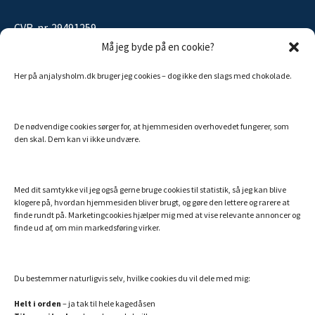
CVR-nr. 29491259
Må jeg byde på en cookie?
Her på anjalysholm.dk bruger jeg cookies – dog ikke den slags med chokolade.
Sitemap
De nødvendige cookies sørger for, at hjemmesiden overhovedet fungerer, som
MINE ANDRE SIDER
den skal. Dem kan vi ikke undvære.
Billigt Speak
Efterlivet.dk
Med dit samtykke vil jeg også gerne bruge cookies til statistik, så jeg kan blive
klogere på, hvordan hjemmesiden bliver brugt, og gøre den lettere og rarere at
Essentielle olier fra doTERRA
finde rundt på. Marketingcookies hjælper mig med at vise relevante annoncer og
finde ud af, om min markedsføring virker.
Hemi-Sync – din danske guide
Min bog: Hvem er du utro?
Verdens bedste collagenpulver med NMN og resveratrol
Du bestemmer naturligvis selv, hvilke cookies du vil dele med mig:
Helt i orden
– ja tak til hele kagedåsen