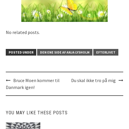
No related posts.
POSTED UNDER
DEN ENE SIDE AF ANJA LYSHOLM
EFTERLIVET
Bruce Moen kommer til
Du skal ikke tro på mig
Post
Danmark igen!
navigation
YOU MAY LIKE THESE POSTS