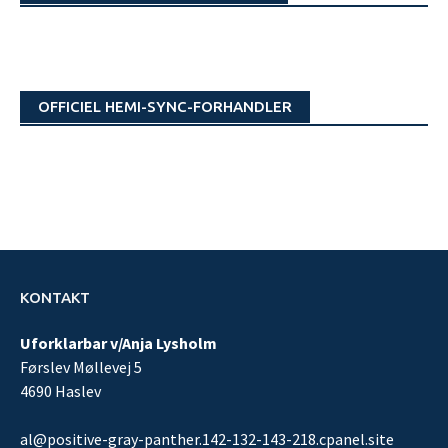
OFFICIEL HEMI-SYNC-FORHANDLER
KONTAKT
Uforklarbar v/Anja Lysholm
Førslev Møllevej 5
4690 Haslev
al@positive-gray-panther.142-132-143-218.cpanel.site