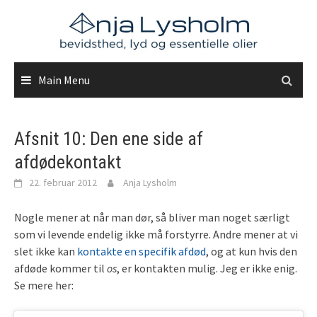
Skip
to
content
Main Menu
Afsnit 10: Den ene side af
afdødekontakt
22. februar 2012
Anja Lysholm
Nogle mener at når man dør, så bliver man noget særligt
som vi levende endelig ikke må forstyrre. Andre mener at vi
slet ikke kan
kontakte en specifik afdød
, og at kun hvis den
afdøde kommer til
os
, er kontakten mulig. Jeg er ikke enig.
Se mere her: