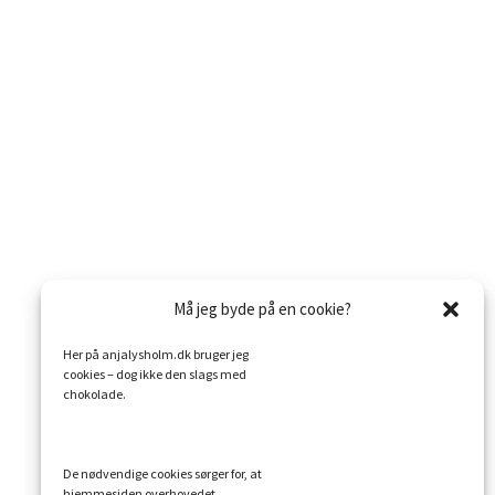
Må jeg byde på en cookie?
Her på anjalysholm.dk bruger jeg
cookies – dog ikke den slags med
chokolade.
De nødvendige cookies sørger for, at
hjemmesiden overhovedet