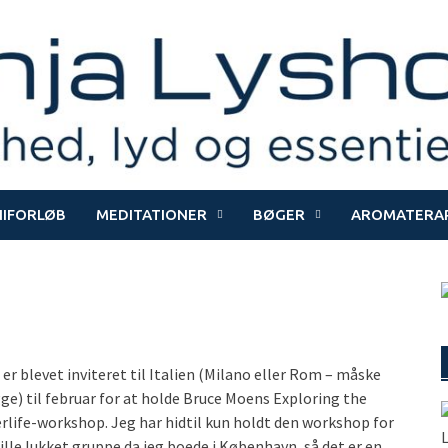
NIFORLØB
MEDITATIONER
BØGER
AROMATERAP
 er blevet inviteret til Italien (Milano eller Rom – måske
ge) til februar for at holde Bruce Moens Exploring the
erlife-workshop. Jeg har hidtil kun holdt den workshop for
lille lukket gruppe da jeg boede i København, så det er en