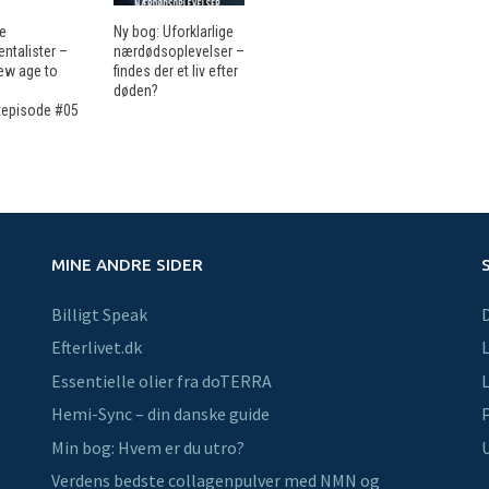
ne
Ny bog: Uforklarlige
ntalister –
nærdødsoplevelser –
ew age to
findes der et liv efter
døden?
episode #05
MINE ANDRE SIDER
Billigt Speak
Efterlivet.dk
L
Essentielle olier fra doTERRA
L
Hemi-Sync – din danske guide
P
Min bog: Hvem er du utro?
U
Verdens bedste collagenpulver med NMN og