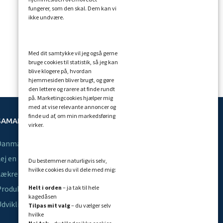
fungerer, som den skal. Dem kan vi
ikke undvære.
Med dit samtykke vil jeg også gerne
bruge cookies til statistik, så jeg kan
blive klogere på, hvordan
hjemmesiden bliver brugt, og gøre
den lettere og rarere at finde rundt
på. Marketingcookies hjælper mig
med at vise relevante annoncer og
finde ud af, om min markedsføring
SAMARBEJDSPARTNERE JEG ANBEFALER
virker.
Danmarks bedste astrolog
ej en bogholder
Du bestemmer naturligvis selv,
hvilke cookies du vil dele med mig:
ækre malerier af Birgitte Gyrd
Helt i orden
– ja tak til hele
roduktion, mix, mastering
kagedåsen
dvikling af software
Tilpas mit valg
– du vælger selv
hvilke