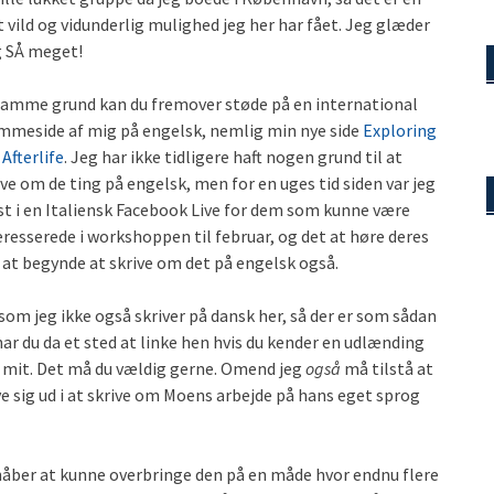
t vild og vidunderlig mulighed jeg her har fået. Jeg glæder
 SÅ meget!
samme grund kan du fremover støde på en international
mmeside af mig på engelsk, nemlig min nye side
Exploring
 Afterlife
. Jeg har ikke tidligere haft nogen grund til at
ive om de ting på engelsk, men for en uges tid siden var jeg
t i en Italiensk Facebook Live for dem som kunne være
eresserede i workshoppen til februar, og det at høre deres
at begynde at skrive om det på engelsk også.
om jeg ikke også skriver på dansk her, så der er som sådan
ar du da et sted at linke hen hvis du kender en udlænding
 i mit. Det må du vældig gerne. Omend jeg
også
må tilstå at
ive sig ud i at skrive om Moens arbejde på hans eget sprog
 håber at kunne overbringe den på en måde hvor endnu flere