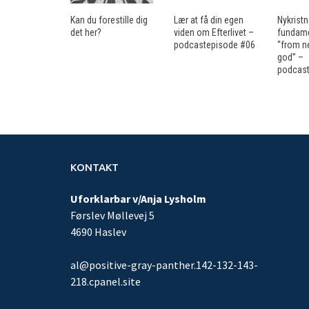
Kan du forestille dig
Lær at få din egen
Nykrist
det her?
viden om Efterlivet –
fundame
podcastepisode #06
“from n
god” –
podcast
KONTAKT
Uforklarbar v/Anja Lysholm
Førslev Møllevej 5
4690 Haslev
al@positive-gray-panther.142-132-143-
218.cpanel.site