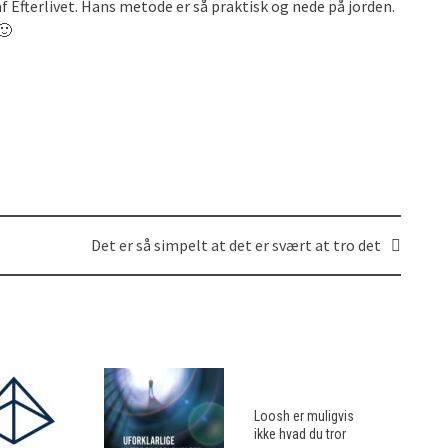
f Efterlivet. Hans metode er så praktisk og nede på jorden.
🙂
Det er så simpelt at det er svært at tro det
Loosh er muligvis
ikke hvad du tror