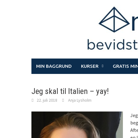
Skip
to
content
MIN BAGGRUND
KURSER
GRATIS MI
Jeg skal til Italien – yay!
22. juli 2018
Anja Lysholm
Jeg
beg
Aft
en 