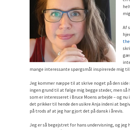
hel
mig
Af 
hje
the
skr
gæs
int
mange interessante spørgsmål inspirerede mig til 
Jeg kommer næppe til at skrive noget på den side s
ingen grund til at følge mig begge steder, men så h
som er interesseret i Bruce Moens arbejde – og nu
det prikker til hende den usikre Anja indeni at beg
på trods af at jeg har gjort det på dansk i årevis.
Jeg er så begejstret for hans undervisning, og jeg