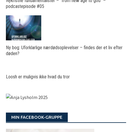
Nykristne fundamentalister – “from new age to god” –
podcastepisode #05
Ny bog: Uforklarlige nærdødsoplevelser – findes der et liv efter
døden?
Loosh er muligvis ikke hvad du tror
MIN FACEBOOK-GRUPPE