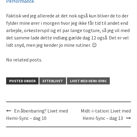
Performance
.
Faktisk ved jeg allerede at det nok også kun bliver de to der
fylder mine ører i morgen hvor jeg ikke får tid til andet end
arbejde, orkesterspil og et par lange togture, så jeg vil med
det samme lade dette indlæg gælde dag 12 også. Det er vel
lidt snyd, men jeg kender jo mine rutiner. 😉
No related posts.
POSTED UNDER
EFTERLIVET
LIVET MED HEMI-SYNC
En åbenbaring? Livet med
Midt-i-tation: Livet med
Post
Hemi-Sync – dag 10
Hemi-Sync – dag 13
navigation