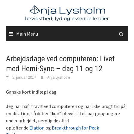
Skip
to
content
Main Menu
Arbejdsdage ved computeren: Livet
med Hemi-Sync – dag 11 og 12
9. januar 2017
Anja Lysholm
Ganske kort indlæg i dag:
Jeg har haft travlt ved computeren og har ikke brugt tid på
meditation, så det er “kun” blevet til et par gengangere
under arbejdet, nemlig de altid
opløftende
Elation
og
Breakthrough for Peak-