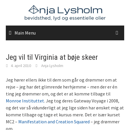
Skip
to
content
Main Menu
Jeg vil til Virginia at bøje skeer
4. april 2010
Anja Lysholm
Jeg hører ellers ikke til dem som går og drømmer om at
rejse – jeg har det glimrende herhjemme – men der er én
ting jeg drømmer om, og det er at komme tilbage til
Monroe Instituttet
. Jeg tog deres Gateway Voyage i 2008,
og det var så vidunderligt at jeg lige siden har ønsket mig at
komme tilbage og tage et kursus mere. Det er især kurset
MC2 –
Manifestation and Creation Squared
– jeg drømmer
om.