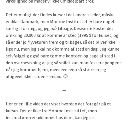
virkelighed på måder vi ikke umiddelbart tror.
Det er muligt der findes kurser i det andre steder, måske
endda i Danmark, men Monroe Instituttet
er
bare noget
særligt for mig, og jeg
må
tilbage. Desværre koster det
omkring 20.000 kr. at komme af sted (1995 $ for kurset, og
så er der jo flyveturen frem og tilbage), så det bliver ikke
lige nu, men jeg skal nok komme af sted en dag. Jeg kunne
selvfølgelig også bare tømme kontoen og tage af sted i
den overbevisning at jeg så snildt kan manifestere pengene
når jeg kommer hjem, meeeeeeeeen så stærk er jeg
alligevel ikke i troen – endnu. 😉
—
Her er en lille video der viser hvordan det foregår på et
kursus. Det er ikke fra Monroe Instituttet, men
instruktøren er uddannet hos dem, kan jeg se