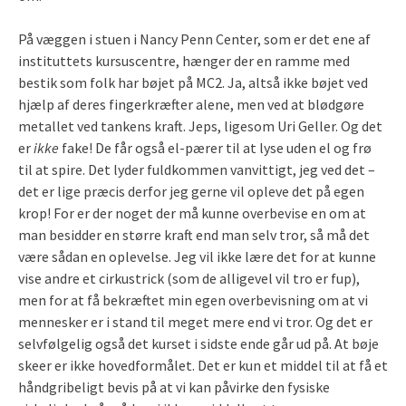
På væggen i stuen i Nancy Penn Center, som er det ene af
instituttets kursuscentre, hænger der en ramme med
bestik som folk har bøjet på MC2. Ja, altså ikke bøjet ved
hjælp af deres fingerkræfter alene, men ved at blødgøre
metallet ved tankens kraft. Jeps, ligesom Uri Geller. Og det
er
ikke
fake! De får også el-pærer til at lyse uden el og frø
til at spire. Det lyder fuldkommen vanvittigt, jeg ved det –
det er lige præcis derfor jeg gerne vil opleve det på egen
krop! For er der noget der må kunne overbevise en om at
man besidder en større kraft end man selv tror, så må det
være sådan en oplevelse. Jeg vil ikke lære det for at kunne
vise andre et cirkustrick (som de alligevel vil tro er fup),
men for at få bekræftet min egen overbevisning om at vi
mennesker er i stand til meget mere end vi tror. Og det er
selvfølgelig også det kurset i sidste ende går ud på. At bøje
skeer er ikke hovedformålet. Det er kun et middel til at få et
håndgribeligt bevis på at vi kan påvirke den fysiske