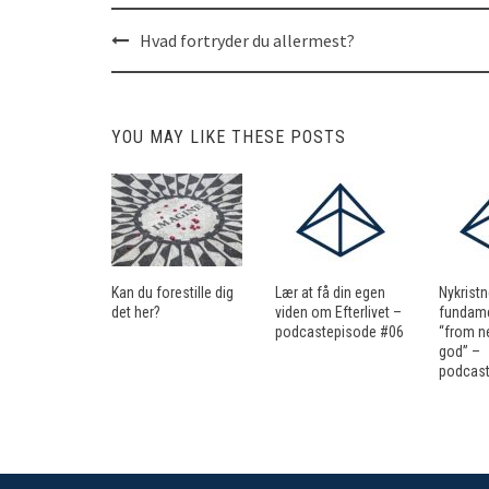
Hvad fortryder du allermest?
Post
navigation
YOU MAY LIKE THESE POSTS
Kan du forestille dig
Lær at få din egen
Nykrist
det her?
viden om Efterlivet –
fundame
podcastepisode #06
“from n
god” –
podcast