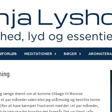
NIFORLØB
MEDITATIONER
BØGER
AROMATERA
ning
jeg længe drømt om at komme tilbage til Monroe
or et par måneder siden blev jeg utålmodig og bestilte home
 Efter at have kæmpet frustreret med det i et par måneder,
l da lige vise dig hvordan det foregår. Det var først i går