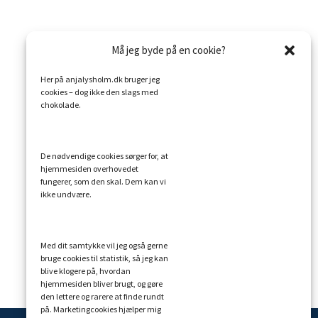
Må jeg byde på en cookie?
Her på anjalysholm.dk bruger jeg
cookies – dog ikke den slags med
chokolade.
De nødvendige cookies sørger for, at
hjemmesiden overhovedet
fungerer, som den skal. Dem kan vi
ikke undvære.
Med dit samtykke vil jeg også gerne
bruge cookies til statistik, så jeg kan
blive klogere på, hvordan
hjemmesiden bliver brugt, og gøre
den lettere og rarere at finde rundt
på. Marketingcookies hjælper mig