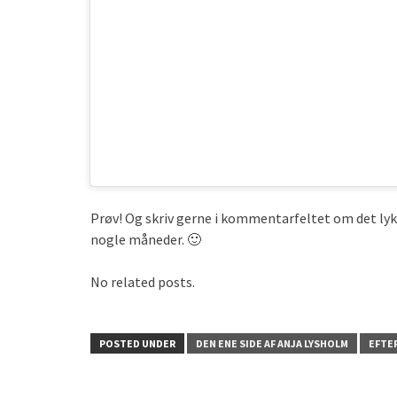
Prøv! Og skriv gerne i kommentarfeltet om det lykke
nogle måneder. 🙂
No related posts.
POSTED UNDER
DEN ENE SIDE AF ANJA LYSHOLM
EFTE