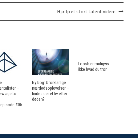
Hjælp et stort talent videre
Loosh er muligvis
ikke hvad du tror
ne
Ny bog: Uforklarlige
ntalister –
nærdødsoplevelser –
ew age to
findes der et liv efter
døden?
episode #05