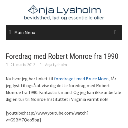
Skip
to
content
Main Menu
Foredrag med Robert Monroe fra 1990
21. marts 2012
Anja Lysholm
Nu hvor jeg har linket til
foredraget med Bruce Moen
, får
jeg lyst til også at vise dig dette foredrag med Robert
Monroe fra 1990. Fantastisk mand. Og jeg kan ikke anbefale
dig en tur til Monroe Instituttet i Virginia varmt nok!
[youtube:http://www.youtube.com/watch?
v=GSBM7Qeo5bg]