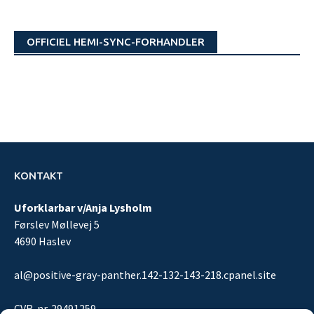
OFFICIEL HEMI-SYNC-FORHANDLER
KONTAKT
Uforklarbar v/Anja Lysholm
Førslev Møllevej 5
4690 Haslev
al@positive-gray-panther.142-132-143-218.cpanel.site
CVR-nr. 29491259