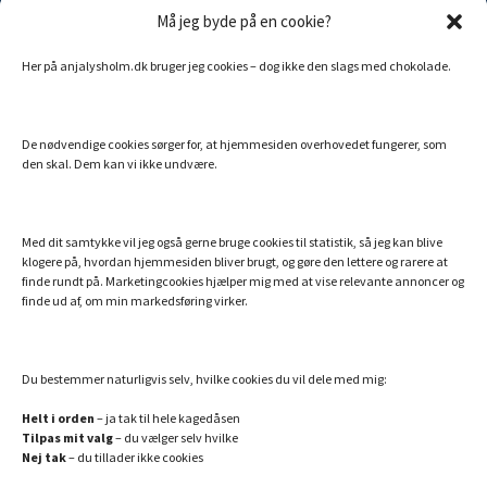
Må jeg byde på en cookie?
Her på anjalysholm.dk bruger jeg cookies – dog ikke den slags med chokolade.
Sitemap
De nødvendige cookies sørger for, at hjemmesiden overhovedet fungerer, som
MINE ANDRE SIDER
den skal. Dem kan vi ikke undvære.
Billigt Speak
Efterlivet.dk
Med dit samtykke vil jeg også gerne bruge cookies til statistik, så jeg kan blive
klogere på, hvordan hjemmesiden bliver brugt, og gøre den lettere og rarere at
Essentielle olier fra doTERRA
finde rundt på. Marketingcookies hjælper mig med at vise relevante annoncer og
finde ud af, om min markedsføring virker.
Hemi-Sync – din danske guide
Min bog: Hvem er du utro?
Verdens bedste collagenpulver med NMN og resveratrol
Du bestemmer naturligvis selv, hvilke cookies du vil dele med mig:
Helt i orden
– ja tak til hele kagedåsen
Tilpas mit valg
– du vælger selv hvilke
SAMARBEJDSPARTNERE JEG ANBEFALER
Nej tak
– du tillader ikke cookies