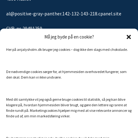
al@positive-gray-panther.142-132-143-218.cpanel.site
CVR-nr. 29491259
Må jeg byde på en cookie?
Her på anjalysholm.dk bruger jeg cookies – dog ikke den slags med chokolade.
Sitemap
De nødvendige cookies sørger for, at hjemmesiden overhovedet fungerer, som
MINE ANDRE SIDER
den skal. Dem kan vi ikke undvære.
Billigt Speak
Efterlivet.dk
Med dit samtykke vil jeg også gerne bruge cookies til statistik, så jeg kan blive
klogere på, hvordan hjemmesiden bliver brugt, og gøre den lettere og rarere at
Essentielle olier fra doTERRA
finde rundt på. Marketingcookies hjælper mig med at vise relevante annoncer og
finde ud af, om min markedsføring virker.
Hemi-Sync – din danske guide
Min bog: Hvem er du utro?
Verdens bedste collagenpulver med NMN og resveratrol