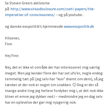
Se Steven Greers aktivisme
på:
http://www.siriusdisclosure.com/cseti-papers/the-
imperative-of-consciousness/
– og på youtube..
og danske exopolitik’s hjemmeside
www.exopolitik.dk
Hilsener,
Finn
Hej Finn
Nej, det er ikke et område der har interesseret mig særlig
meget. Men jeg kender flere der har set ufo’er, nogle endog
temmelig tæt på (jeg selv har “kun” drømt om dem), så jeg
tænker at der nok er noget om snakken. 🙂 Dog er der så
mange andre ting jeg hellere fordyber mig i, at det nok ikke
bliver et emne jeg dykker ned i – medmindre jeg en dag selv
har en oplevelse der gør mig nysgerrig nok.