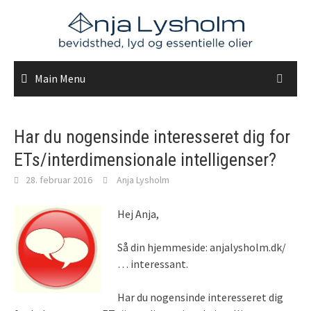
Skip
to
content
Main Menu
Har du nogensinde interesseret dig for
ETs/interdimensionale intelligenser?
28. februar 2016
Anja Lysholm
Hej Anja,
Så din hjemmeside: anjalysholm.dk/
… interessant.
Har du nogensinde interesseret dig