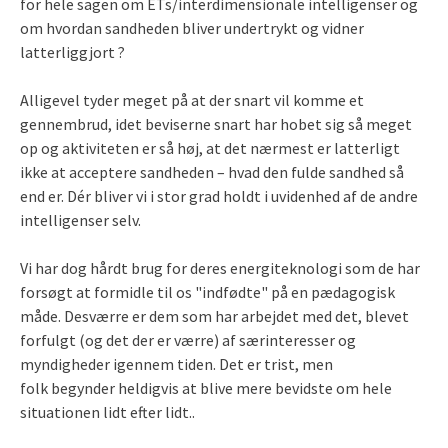
for hele sagen om ETs/interdimensionale intelligenser og
om hvordan sandheden bliver undertrykt og vidner
latterliggjort ?
Alligevel tyder meget på at der snart vil komme et
gennembrud, idet beviserne snart har hobet sig så meget
op og aktiviteten er så høj, at det nærmest er latterligt
ikke at acceptere sandheden – hvad den fulde sandhed så
end er. Dér bliver vi i stor grad holdt i uvidenhed af de andre
intelligenser selv.
Vi har dog hårdt brug for deres energiteknologi som de har
forsøgt at formidle til os "indfødte" på en pædagogisk
måde. Desværre er dem som har arbejdet med det, blevet
forfulgt (og det der er værre) af særinteresser og
myndigheder igennem tiden. Det er trist, men
folk begynder heldigvis at blive mere bevidste om hele
situationen lidt efter lidt..