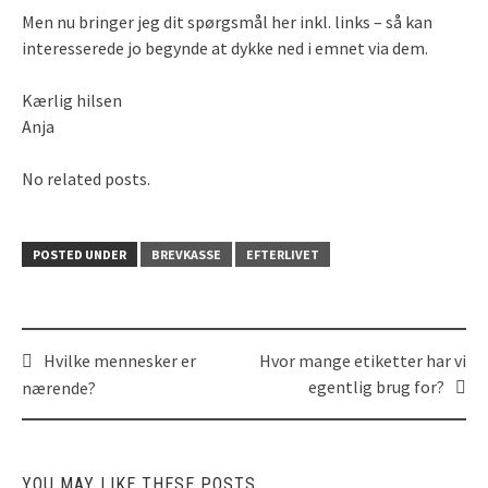
Men nu bringer jeg dit spørgsmål her inkl. links – så kan
interesserede jo begynde at dykke ned i emnet via dem.
Kærlig hilsen
Anja
No related posts.
POSTED UNDER
BREVKASSE
EFTERLIVET
Hvilke mennesker er
Hvor mange etiketter har vi
Post
egentlig brug for?
nærende?
navigation
YOU MAY LIKE THESE POSTS