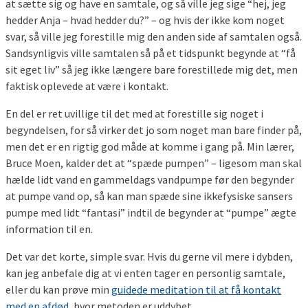
at sætte sig og have en samtale, og så ville jeg sige “hej, jeg
hedder Anja – hvad hedder du?” – og hvis der ikke kom noget
svar, så ville jeg forestille mig den anden side af samtalen også.
Sandsynligvis ville samtalen så på et tidspunkt begynde at “få
sit eget liv” så jeg ikke længere bare forestillede mig det, men
faktisk oplevede at være i kontakt.
En del er ret uvillige til det med at forestille sig noget i
begyndelsen, for så virker det jo som noget man bare finder på,
men det er en rigtig god måde at komme i gang på. Min lærer,
Bruce Moen, kalder det at “spæde pumpen” – ligesom man skal
hælde lidt vand en gammeldags vandpumpe før den begynder
at pumpe vand op, så kan man spæde sine ikkefysiske sansers
pumpe med lidt “fantasi” indtil de begynder at “pumpe” ægte
information til en.
Det var det korte, simple svar. Hvis du gerne vil mere i dybden,
kan jeg anbefale dig at vi enten tager en personlig samtale,
eller du kan prøve min
guidede meditation til at få kontakt
med en afdød
, hvor metoden er uddybet.