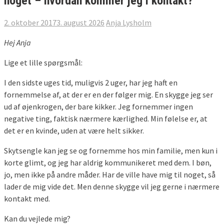
noget – hvordan kommer jeg i kontakt?
2. oktober 2017
3. august 2026
Anja Lysholm
Hej Anja
Lige et lille spørgsmål:
I den sidste uges tid, muligvis 2 uger, har jeg haft en
fornemmelse af, at der er en der følger mig. En skygge jeg ser
ud af øjenkrogen, der bare kikker. Jeg fornemmer ingen
negative ting, faktisk nærmere kærlighed. Min følelse er, at
det er en kvinde, uden at være helt sikker.
Skytsengle kan jeg se og fornemme hos min familie, men kun i
korte glimt, og jeg har aldrig kommunikeret med dem. I bøn,
jo, men ikke på andre måder. Har de ville have mig til noget, så
lader de mig vide det. Men denne skygge vil jeg gerne i nærmere
kontakt med.
Kan du vejlede mig?