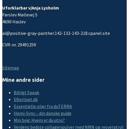
Uforklarbar v/Anja Lysholm
Førslev Møllevej 5
4690 Haslev
al@positive-gray-panther.142-132-143-218.cpanel.site
CVR-nr. 29491259
Sitemap
Mine andre sider
Billigt Speak
Efterlivet.dk
Essentielle olier fra doTERRA
Hemi-Sync – din danske guide
Min bog: Hvem er du utro?
Verdens bedste collagenpulver med NMN og resveratrol