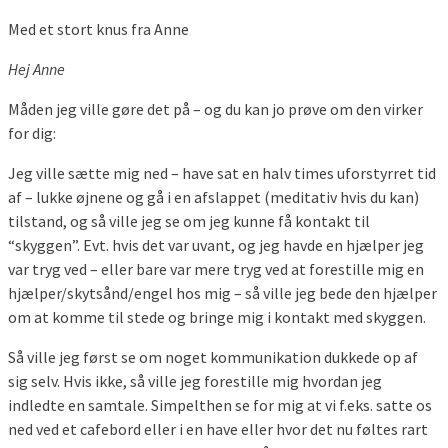
Med et stort knus fra Anne
Hej Anne
Måden jeg ville gøre det på – og du kan jo prøve om den virker
for dig:
Jeg ville sætte mig ned – have sat en halv times uforstyrret tid
af – lukke øjnene og gå i en afslappet (meditativ hvis du kan)
tilstand, og så ville jeg se om jeg kunne få kontakt til
“skyggen”. Evt. hvis det var uvant, og jeg havde en hjælper jeg
var tryg ved – eller bare var mere tryg ved at forestille mig en
hjælper/skytsånd/engel hos mig – så ville jeg bede den hjælper
om at komme til stede og bringe mig i kontakt med skyggen.
Så ville jeg først se om noget kommunikation dukkede op af
sig selv. Hvis ikke, så ville jeg forestille mig hvordan jeg
indledte en samtale. Simpelthen se for mig at vi f.eks. satte os
ned ved et cafebord eller i en have eller hvor det nu føltes rart