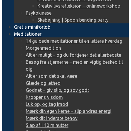
Kreativ livsrefleksion – onlineworkshop
Psykokinese
Skebøjning | Spoon bending party
Gratis miniforløb
Meditationer
14 guidede meditationer til en lettere hverdag
Morgenmedition
Alt er muligt – og du fortjener det allerbedste
Besøg fra stjernerne – med en vigtig besked til
dig
Alt er som det skal være
Glæde og lethed
Godnat – giv slip, og sov godt
Kroppens visdom
Luk op, og tag imod
Mærk din egen kerne – slip andres energi
Mærk dit inderste behov
Slap af i 10 minutter