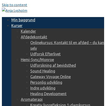
Skip to content
Min baggrund
Kurser
Kalender
Afdødekontakt
Onlinekursus: Kontakt til en afdød – du kan
selv
Udforsk Efterlivet
Hemi-Sync/Monroe
Udforskning af bevidsthed
Sound Healing
Gateway Voyage Online
Personlig udvikling
Indre udvikling
Healing Development
Aromaterapi
Kreativ livsrefleksion 1-dagskursus