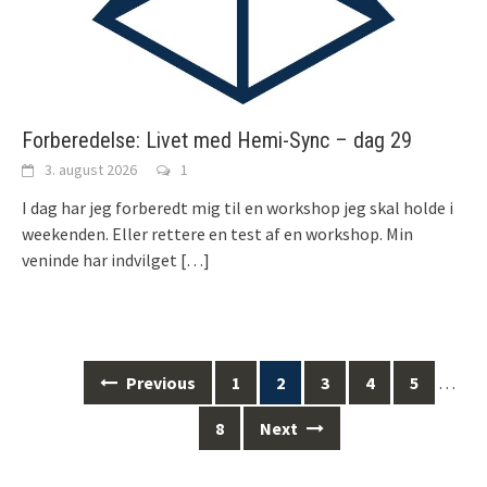
Forberedelse: Livet med Hemi-Sync – dag 29
3. august 2026
1
I dag har jeg forberedt mig til en workshop jeg skal holde i
weekenden. Eller rettere en test af en workshop. Min
veninde har indvilget
[…]
Previous
1
2
3
4
5
…
Posts
navigation
8
Next