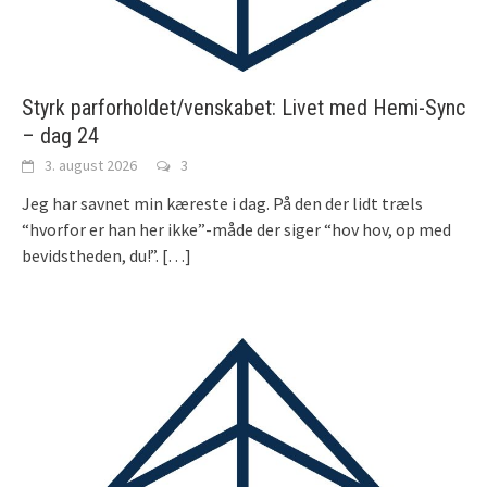
Styrk parforholdet/venskabet: Livet med Hemi-Sync
– dag 24
3. august 2026
3
Jeg har savnet min kæreste i dag. På den der lidt træls
“hvorfor er han her ikke”-måde der siger “hov hov, op med
bevidstheden, du!”.
[…]