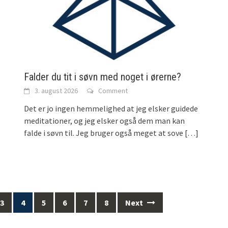
)
Falder du tit i søvn med noget i ørerne?
3. august 2026
Comment
Det er jo ingen hemmelighed at jeg elsker guidede
meditationer, og jeg elsker også dem man kan
falde i søvn til. Jeg bruger også meget at sove
[…]
3
4
5
6
7
8
Next