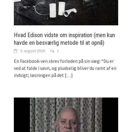
Hvad Edison vidste om inspiration (men kun
havde en besværlig metode til at opnå)
3. august 2026
1
En Facebook-ven skrev forleden på sin væg: “Du er
ved at falde i søvn, og pludselig bliver du ramt af en
indsigt; løsningen på det
[…]