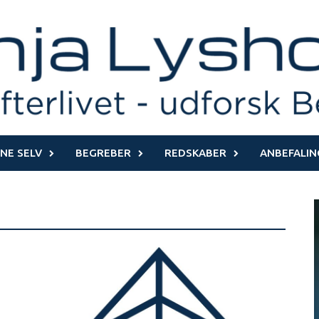
NE SELV
BEGREBER
REDSKABER
ANBEFALIN