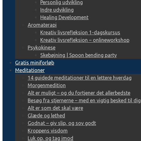
Personlig udvikling
Indre udvikling
Healing Development
Aromaterapi
Kreativ livsrefleksion 1-dagskursus
Kreativ livsrefleksion – onlineworkshop
Psykokinese
Skebøjning | Spoon bending party
Gratis miniforløb
Meditationer
14 guidede meditationer til en lettere hverdag
Morgenmedition
Alt er muligt – og du fortjener det allerbedste
Besøg fra stjernerne – med en vigtig besked til dig
Alt er som det skal være
Glæde og lethed
Godnat – giv slip, og sov godt
Kroppens visdom
Luk op, og tag imod