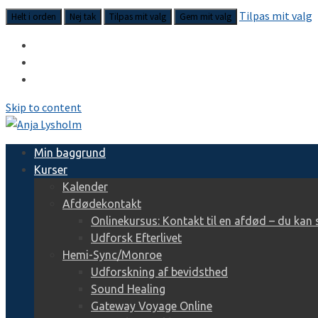
Tilpas mit valg
Helt i orden
Nej tak
Tilpas mit valg
Gem mit valg
Skip to content
Min baggrund
Kurser
Kalender
Afdødekontakt
Onlinekursus: Kontakt til en afdød – du kan 
Udforsk Efterlivet
Hemi-Sync/Monroe
Udforskning af bevidsthed
Sound Healing
Gateway Voyage Online