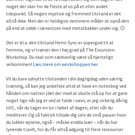
noget der sker for de fleste af os på et eller andet
tidspunkt. Så nogen mystisk og fremmed tilstand er det
altså ikke. Men der er heldigvis nemmere måder at opnå den
på end at sidde i lænestole med metalbakker under sig. 🙂
Det er bl.a. den tilstand Hemi-Sync er supergod til at
fremme, og vi træner den i høj grad på The Excursion
Workshop. Du skal som sædvanlig være så hjerteligt
velkommen!
Læs mere om workshoppen her
.
Vil du bare udnytte tilstanden i din dagligdag uden særlig
træning, så kan jeg anbefale altid at have en notesbog ved
hånden om natten (det der med at skulle stå op for at gøre
noget lige når jeg er ved at falde i søvn, er jeg virkelig dårlig
til!) , når du tager en lur i løbet af dagen, eller når du
mediterer. Og så faktisk tillade dig selv de små pauser hvor
du lukker øjnene, også – måske endda især – når du har
lynende travlt, for du får altså adgang til flere ressourcer