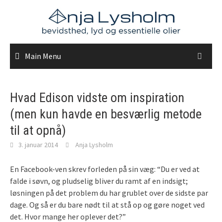
Skip
to
content
Main Menu
Hvad Edison vidste om inspiration
(men kun havde en besværlig metode
til at opnå)
3. januar 2014
Anja Lysholm
En Facebook-ven skrev forleden på sin væg: “Du er ved at
falde i søvn, og pludselig bliver du ramt af en indsigt;
løsningen på det problem du har grublet over de sidste par
dage. Og så er du bare nødt til at stå op og gøre noget ved
det. Hvor mange her oplever det?”