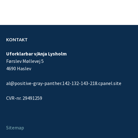
KONTAKT
Uforklarbar v/Anja Lysholm
Førslev Møllevej 5
4690 Haslev
al@positive-gray-panther.142-132-143-218.cpanel.site
CVR-nr. 29491259
Sitemap