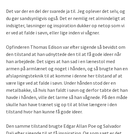
Det var der en del der svarede ja til. Jeg oplever det selv, og
du gør sandsynligvis også. Det er nemlig ret almindeligt at
indsigter, løsninger og inspiration dukker op netop som vi
er ved at falde i søvn, eller lige inden vi vågner.
Opfinderen Thomas Edison var efter sigende så bevidst om
den tilstand at han udnyttede den til at få gode ideer når
han arbejdede. Det siges at han sad i en lænestol med
armen på armlænet og noget i hånden, og så brugte han en
afslapningsteknik til at komme i denne her tilstand af at
være lige ved at falde i søvn. Under hånden stod der en
metalbakke, så hvis han faldt i søvn og derfor tabte det han
havde i hånden, ville det larme så han vågnede. På den måde
skulle han have trænet sig op til at blive længere i den
tilstand hvor han kunne få gode ideer.
Den samme tilstand brugte Edgar Allan Poe og Salvador
Dali efter sigende til at få inspiration. Og som sagt er det