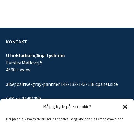
KONTAKT
Uforklarbar v/Anja Lysholm
Førslev Møllevej 5
4690 Haslev
al@positive-gray-panther.142-132-143-218.cpanel.site
CVR-nr. 29491259
Må jeg byde på en cookie?
Her på anjalysholm.dk bruger jeg cookies – dog ikke den slags med chokolade.
Sitemap