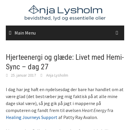
Skip
to
content
Main Menu
Hjerteenergi og glæde: Livet med Hemi-
Sync – dag 27
25. januar 2017
Anja Lysholm
I dag har jeg haft en nydelsesdag der bare har handlet om at
være glad (det bestræber jeg mig faktisk på at alle mine
dage skal være), så jeg gik på jagt i mapperne på
computeren og fandt frem til øvelsen
Heart Energy
fra
Healing Journeys Support
af Patty Ray Avalon.