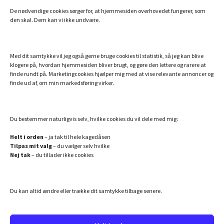
De nødvendige cookies sørger for, at hjemmesiden overhovedet fungerer, som
MINE ANDRE SIDER
den skal. Dem kan vi ikke undvære.
Billigt Speak
Efterlivet.dk
Med dit samtykke vil jeg også gerne bruge cookies til statistik, så jeg kan blive
klogere på, hvordan hjemmesiden bliver brugt, og gøre den lettere og rarere at
Essentielle olier fra doTERRA
finde rundt på. Marketingcookies hjælper mig med at vise relevante annoncer og
finde ud af, om min markedsføring virker.
Hemi-Sync – din danske guide
Min bog: Hvem er du utro?
Verdens bedste collagenpulver med NMN og resveratrol
Du bestemmer naturligvis selv, hvilke cookies du vil dele med mig:
Helt i orden
– ja tak til hele kagedåsen
Tilpas mit valg
– du vælger selv hvilke
SAMARBEJDSPARTNERE JEG ANBEFALER
Nej tak
– du tillader ikke cookies
Danmarks bedste astrolog
Lej en bogholder
Du kan altid ændre eller trække dit samtykke tilbage senere.
Lækre malerier af Birgitte Gyrd
Produktion, mix, mastering